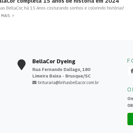
llaCor completa 15 anos de história em 2024
has BellaCor, há 15 Anos costurando sonhos e colorindo histórias!
 MAIS
F
BellaCor Dyeing
Rua Fernando Dallago, 180
Limeira Baixa - Brusque/SC
tinturaria@linhasbellacor.com.br
O
On
08