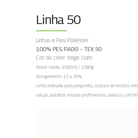
Linha 50
Linhas e Fios Poliéster
100% PES FIADO – TEX 50
Cor do cone: bege claro
Resist. média: 2.000cN / 2.080g
Alongamento: 13 a 20%
Linha indicada para pesponto,
costura de tecidos médi
calças, jaquetas, roupas profissionais,
casacos, colchõ